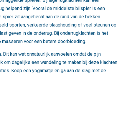
mliggende spieren. Bij lage rugklachten kan een
g helpend zijn. Vooral de middelste bilspier is een
 spier zit aangehecht aan de rand van de bekken.
eeld sporten, verkeerde slaaphouding of veel steunen op
last geven in de onderrug. Bij onderrugklachten is het
te masseren voor een betere doorbloeding.
n. Dit kan wat onnatuurlijk aanvoelen omdat de pijn
rijk om dagelijks een wandeling te maken bij deze klachten
ities. Koop een yogamatje en ga aan de slag met de