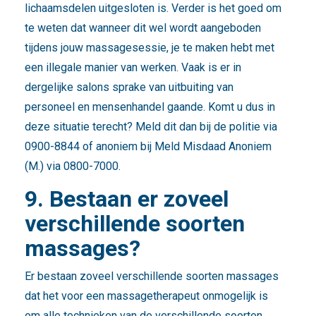
lichaamsdelen uitgesloten is. Verder is het goed om
te weten dat wanneer dit wel wordt aangeboden
tijdens jouw massagesessie, je te maken hebt met
een illegale manier van werken. Vaak is er in
dergelijke salons sprake van uitbuiting van
personeel en mensenhandel gaande. Komt u dus in
deze situatie terecht? Meld dit dan bij de politie via
0900-8844 of anoniem bij Meld Misdaad Anoniem
(M.) via 0800-7000.
9. Bestaan er zoveel
verschillende soorten
massages?
Er bestaan zoveel verschillende soorten massages
dat het voor een massagetherapeut onmogelijk is
om alle technieken van de verschillende soorten