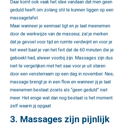
Daar komt ook vaak het idee vandaan dat men geen
geduld heeft om zolang stil te kunnen liggen op een
massagetafel.
Maar wanneer je eenmaal ligt en je laat meenemen
door de werkwijze van de masseur, zal je merken
dat je gevoel voor tijd en ruimte verdwijnt en voor je
het weet baal je van het feit dat de 60 minuten die je
geboekt had, alweer voorbij zijn. Massages zijn dus
niet te vergelijken met het saai voor je uit staren
door een vensterraam op een dag in november. Nee,
massage brengt je in een flow en wanneer jij je laat
meenemen bestaat zoiets als “geen geduld” niet
meer. Het enige wat dan nog bestaat is het moment
zelf waarin jij opgaat.
3. Massages zijn pijnlijk