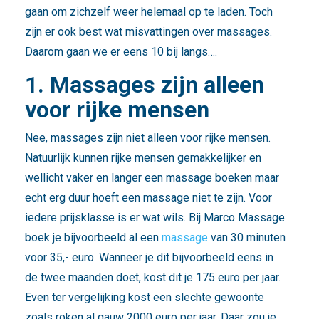
gaan om zichzelf weer helemaal op te laden. Toch
zijn er ook best wat misvattingen over massages.
Daarom gaan we er eens 10 bij langs….
1. Massages zijn alleen
voor rijke mensen
Nee, massages zijn niet alleen voor rijke mensen.
Natuurlijk kunnen rijke mensen gemakkelijker en
wellicht vaker en langer een massage boeken maar
echt erg duur hoeft een massage niet te zijn. Voor
iedere prijsklasse is er wat wils. Bij Marco Massage
boek je bijvoorbeeld al een
massage
van 30 minuten
voor 35,- euro. Wanneer je dit bijvoorbeeld eens in
de twee maanden doet, kost dit je 175 euro per jaar.
Even ter vergelijking kost een slechte gewoonte
zoals roken al gauw 2000 euro per jaar. Daar zou je