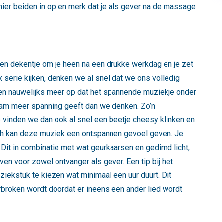
hier beiden in op en merk dat je als gever na de massage
t een dekentje om je heen na een drukke werkdag en je zet
ix serie kijken, denken we al snel dat we ons volledig
ven nauwelijks meer op dat het spannende muziekje onder
haam meer spanning geeft dan we denken. Zo’n
 vinden we dan ook al snel een beetje cheesy klinken en
och kan deze muziek een ontspannen gevoel geven. Je
. Dit in combinatie met wat geurkaarsen en gedimd licht,
en voor zowel ontvanger als gever. Een tip bij het
ekstuk te kiezen wat minimaal een uur duurt. Dit
rbroken wordt doordat er ineens een ander lied wordt