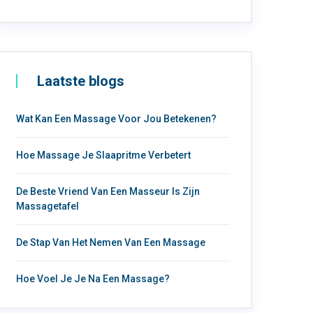
Laatste blogs
Wat Kan Een Massage Voor Jou Betekenen?
Hoe Massage Je Slaapritme Verbetert
De Beste Vriend Van Een Masseur Is Zijn
Massagetafel
De Stap Van Het Nemen Van Een Massage
Hoe Voel Je Je Na Een Massage?