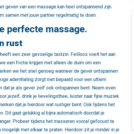
 het geven van een massage kan heel ontspannend zijn.
m samen met jouw partner regelmatig te doen.
 de perfecte massage.
n rust
heeft een zeer gevoelige tastzin. Feilloos voelt het aan
e een frictie krijgen met alleen de duim om een
 merken we het snel genoeg wanneer de gever ontspannen
kkige ademhaling zorgt niet bepaald voor een ultiem
m dat je als gever zelf ook ontspannen bent. Neem even
 jezelf, drink je lievelingsthee, luister naar fijne muziek
 merken dat je hierdoor wat rustiger bent. Ook tijdens het
n. Dit gaat gelukkig al bijna automatisch doordat je
anger. Probeer tijdens het masseren vooral gefocust te
mogelijk met elkaar te praten. Hierdoor zit je minder in je