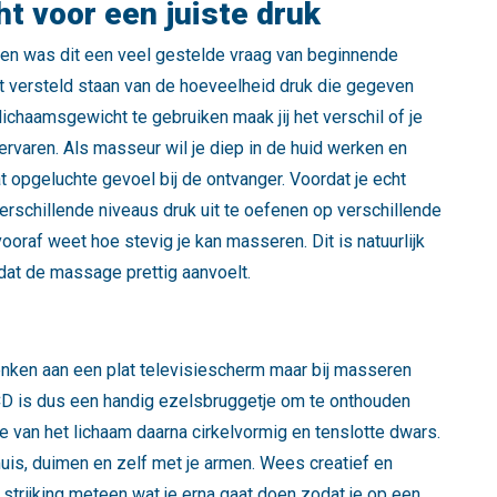
t voor een juiste druk
ngen was dit een veel gestelde vraag van beginnende
lt versteld staan van de hoeveelheid druk die gegeven
ichaamsgewicht te gebruiken maak jij het verschil of je
t ervaren. Als masseur wil je diep in de huid werken en
at opgeluchte gevoel bij de ontvanger. Voordat je echt
rschillende niveaus druk uit te oefenen op verschillende
raf weet hoe stevig je kan masseren. Dit is natuurlijk
dat de massage prettig aanvoelt.
 denken aan een plat televisiescherm maar bij masseren
LCD is dus een handig ezelsbruggetje om te onthouden
e van het lichaam daarna cirkelvormig en tenslotte dwars.
uis, duimen en zelf met je armen. Wees creatief en
strijking meteen wat je erna gaat doen zodat je op een