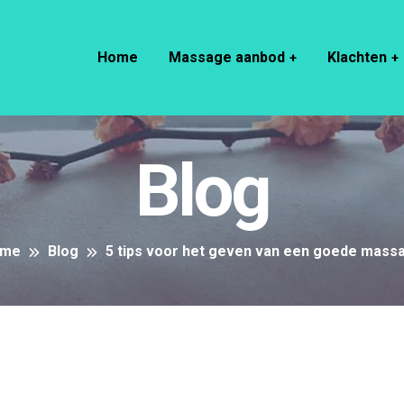
Home
Massage aanbod
Klachten
Blog
ome
Blog
5 tips voor het geven van een goede mass