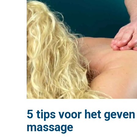
5 tips voor het geve
massage