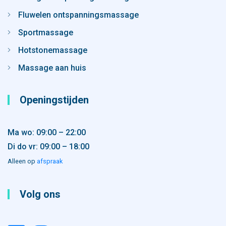
Fluwelen ontspanningsmassage
Sportmassage
Hotstonemassage
Massage aan huis
Openingstijden
Ma wo: 09:00 – 22:00
Di do vr: 09:00 – 18:00
Alleen op
afspraak
Volg ons