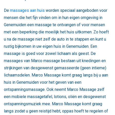
De
massages aan huis
worden speciaal aangeboden voor
mensen die het fijn vinden om in hun eigen omgeving in
Genemuiden een massage te ontvangen of voor mensen
met een beperking die moeilijk het huis uitkomen. Zo hoeft
u na de massage niet zelf de auto in te stappen en kunt u
rustig bijkomen in uw eigen huis in Genemuiden. Een
massage is goed voor zowel lichaam als geest. De
massages van Marco massage bestaan uit knedingen en
strijkingen van desgewenst gemasseerde (geen intieme)
lichaamsdelen. Marco Massage komt graag langs bij u aan
huis in Genemuiden voor het geven van een
ontspanningsmassage. Ook neemt Marco Massage zelf
een mobiele massagetafel, lotions, oliën en desgewenst
ontspanningsmuziek mee. Marco Massage komt graag
langs zodat u geen reistijd hebt, oppas hoeft te regelen of