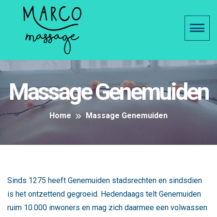
Massage Genemuiden
Home
Massage Genemuiden
Sinds 1275 heeft Genemuiden stadsrechten en sindsdien
is het ontzettend gegroeid. Hedendaags telt Genemuiden
ruim 10.000 inwoners en mag zich daarmee een volwassen