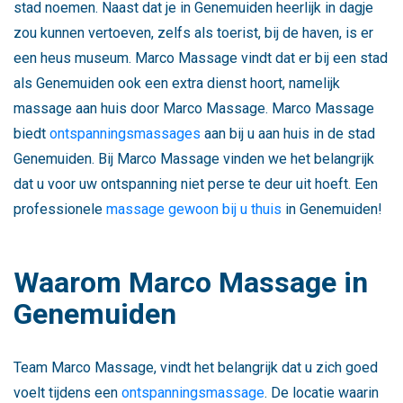
stad noemen. Naast dat je in Genemuiden heerlijk in dagje
zou kunnen vertoeven, zelfs als toerist, bij de haven, is er
een heus museum. Marco Massage vindt dat er bij een stad
als Genemuiden ook een extra dienst hoort, namelijk
massage aan huis door Marco Massage. Marco Massage
biedt
ontspanningsmassages
aan bij u aan huis in de stad
Genemuiden. Bij Marco Massage vinden we het belangrijk
dat u voor uw ontspanning niet perse te deur uit hoeft. Een
professionele
massage gewoon bij u thuis
in Genemuiden!
Waarom Marco Massage in
Genemuiden
Team Marco Massage, vindt het belangrijk dat u zich goed
voelt tijdens een
ontspanningsmassage
. De locatie waarin