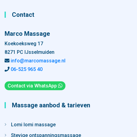
Contact
Marco Massage
Koekoeksweg 17
8271 PC IJsselmuiden
info@marcomassage.nl
06-525 965 40
Contact via WhatsApp
Massage aanbod & tarieven
Lomi lomi massage
Stevige ontspanningsmassage