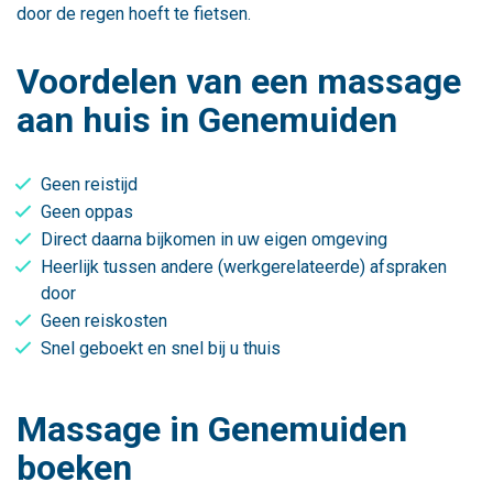
door de regen hoeft te fietsen.
Voordelen van een massage
aan huis in Genemuiden
Geen reistijd
Geen oppas
Direct daarna bijkomen in uw eigen omgeving
Heerlijk tussen andere (werkgerelateerde) afspraken
door
Geen reiskosten
Snel geboekt en snel bij u thuis
Massage in Genemuiden
boeken