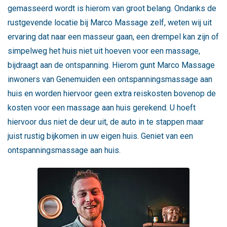
gemasseerd wordt is hierom van groot belang. Ondanks de
rustgevende locatie bij Marco Massage zelf, weten wij uit
ervaring dat naar een masseur gaan, een drempel kan zijn of
simpelweg het huis niet uit hoeven voor een massage,
bijdraagt aan de ontspanning. Hierom gunt Marco Massage
inwoners van Genemuiden een ontspanningsmassage aan
huis en worden hiervoor geen extra reiskosten bovenop de
kosten voor een massage aan huis gerekend. U hoeft
hiervoor dus niet de deur uit, de auto in te stappen maar
juist rustig bijkomen in uw eigen huis. Geniet van een
ontspanningsmassage aan huis.