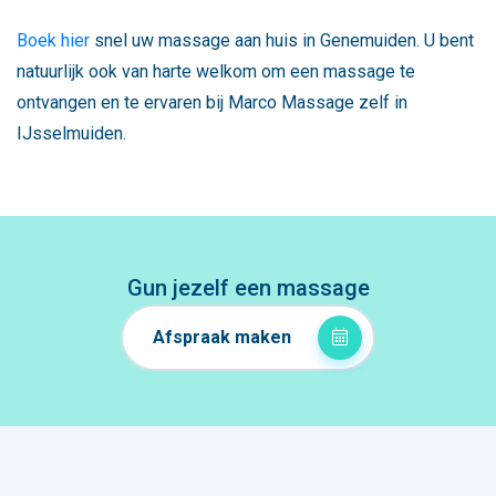
Boek hier
snel uw massage aan huis in Genemuiden. U bent
natuurlijk ook van harte welkom om een massage te
ontvangen en te ervaren bij Marco Massage zelf in
IJsselmuiden.
Gun jezelf een massage
Afspraak maken